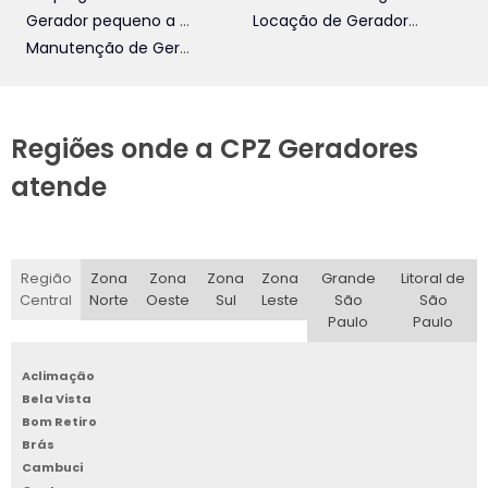
Gerador pequeno a diesel
Locação de Gerador a Diesel
Manutenção de Geradores a Diesel
Regiões onde a CPZ Geradores
atende
Região
Zona
Zona
Zona
Zona
Grande
Litoral de
Central
Norte
Oeste
Sul
Leste
São
São
Paulo
Paulo
Aclimação
Bela Vista
Bom Retiro
Brás
Cambuci