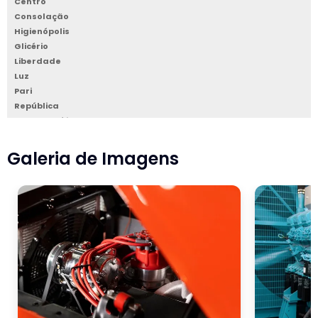
Centro
Consolação
Higienópolis
Glicério
Liberdade
Luz
Pari
República
Santa Cecília
Santa Efigênia
Sé
Galeria de Imagens
Vila Buarque