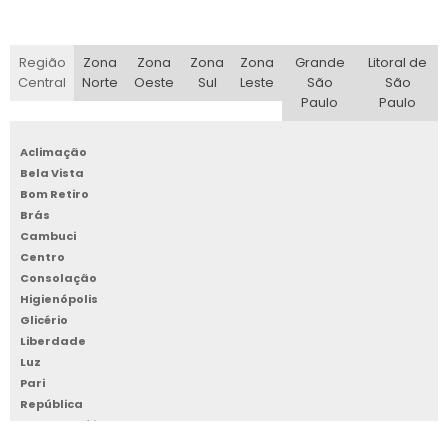
Região
Zona
Zona
Zona
Zona
Grande
Litoral de
Central
Norte
Oeste
Sul
Leste
São
São
Paulo
Paulo
Aclimação
Bela Vista
Bom Retiro
Brás
Cambuci
Centro
Consolação
Higienópolis
Glicério
Liberdade
Luz
Pari
República
Santa Cecília
Santa Efigênia